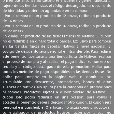
o mientras el convenio suscrito se encuentre vigente. Muestra al
cajero de las tiendas físicas el código descargado, tu documento
de identidad y obtén un agrandado en tu compra:
- Por la compra de un producto de 12 onzas, recibe un producto
de 16 onzas.
- Por la compra de un producto de 16 onzas, recibe un producto
de 22 onzas.
En cualquier producto de las tiendas físicas de Nativos. El cupón
no es redimible en dinero total o parcial. Exclusivo para compras
en las tiendas físicas de bebidas Nativos a nivel nacional. El
código de descuento será personal e intransferible. Para redimir
este beneficio, acercarse a una tienda física de Nativos, realizar
el proceso de compra y al realizar el pago indicar su número de
cédula y el código descargado de esta promoción. Aplica para
todos los métodos de pago disponibles en las tiendas físicas. No
aplica para compras en la página web, ni domicilios. No
acumulable con descuentos, promociones, bonos ni otras
alianzas de Nativos. No aplica para la categoría de promociones
ni combos. Productos sujetos a disponibilidad de Nativos. El
cupón solo podrá redimirse en una ocasión, para volver a
acceder al beneficio deberá descargar otro cupón. El cupón será
personal e intransferible. Oferlocura no actúa como productor ni
comercializador de productos Nativos, razón por la cual no