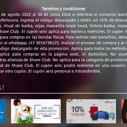
Terminos y condiciones
 de agosto 2022 al 30 de junio 2024 o mientras el convenio suscri
 oferlocura. Ingresa el código descargado y obtén un 15% de descu
lo, ritual de barba, cejas, mascarilla black head, tintura barba, mas
 Shave Club. El cupón solo aplica para martes y miércoles. El cupón 
 para compras en las tiendas físicas. Para redimir este beneficio, deb
to al whatsapp +57 3016738225, realizar el proceso de compra y al re
ódigo descargado de esta promoción. Aplica para todos los método
o aplica para compras en la página web, ni domicilios. No acu
ras alianzas de Shave Club. No aplica para la categoría de promocio
dad de Shave Club. El cupón solo podrá redimirse en una ocasión,
r otro cupón. El cupón será personal e intransferible.
s!