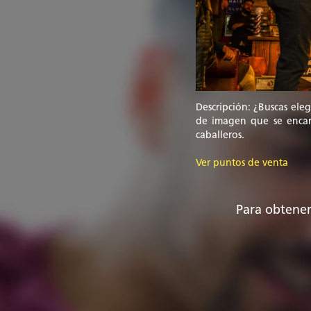
Descripción: ¿Buscas ele
de imagen que se encarg
caballeros.
Ver puntos de venta
Para obtener