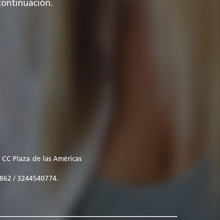
continuación.
a CC Plaza de las Américas
4862 / 3244540774.